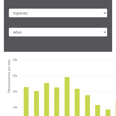
25k
Observaciones por mes
20k
15k
10k