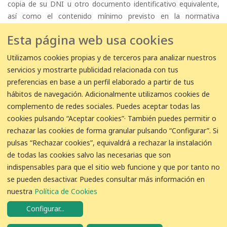
copia de su DNI u otro documento identificativo equivalente,
así como el contenido mínimo previsto en la normativa
aplicable. Si la solicitud no reúne los requisitos especificados,
Esta página web usa cookies
SGAB podrá requerirle que la subsane. El ejercicio de estos
derechos es gratuito, si bien podrá cobrarse un canon cuando
Utilizamos cookies propias y de terceros para analizar nuestros
las solicitudes sean infundadas, excesivas o repetitivas.
servicios y mostrarte publicidad relacionada con tus
Este sitio puede contener enlaces o referencias a otros sitios
preferencias en base a un perfil elaborado a partir de tus
web que no son propiedad de SGAB y en las que, por lo tanto,
hábitos de navegación. Adicionalmente utilizamos cookies de
no es aplicable la presente política de protección de datos. Le
complemento de redes sociales. Puedes aceptar todas las
aconsejamos leer las indicaciones que al respecto contenga
cookies pulsando “Aceptar cookies”· También puedes permitir o
cada página web que visite. Usted será el único responsable de
rechazar las cookies de forma granular pulsando “Configurar”. Si
sus conexiones y actividad relacionada con tales páginas.
pulsas “Rechazar cookies”, equivaldrá a rechazar la instalación
de todas las cookies salvo las necesarias que son
indispensables para que el sitio web funcione y que por tanto no
se pueden desactivar. Puedes consultar más información en
COLABORACIÓN
nuestra
Política de Cookies
Configurar
...