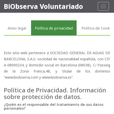
BiObserva Voluntariado
Toggl
naviga
Aviso legal
Política de privacidad
Política de Cookie
Este sitio web pertenece a SOCIEDAD GENERAL DE AGUAS DE
BARCELONA, S.A.U. sociedad de nacionalidad española, con CIF
A-08000234, y domicilio social en Barcelona (08038), C/ Passeig
de la Zona Franca,48, y titular de los dominios
“www.biobserva.com y www.biobserva.es”.
Política de Privacidad. Información
sobre protección de datos.
¿Quién es el responsable del tratamiento de sus datos
personales?