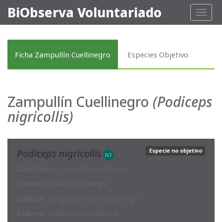
BiObserva Voluntariado
Toggl
naviga
Ficha Zampullín Cuellinegro
Especies Objetivo
Zampullín Cuellinegro
(Podiceps
nigricollis)
Podiceps nigricollis
Especie no objetivo
NT
Castellano:
Zampullín Cuellinegro
Catalán:
Cabussó collnegre
Gallego:
Mergullón de pescozo negro
Euskera:
Txilinporta lepabeltza