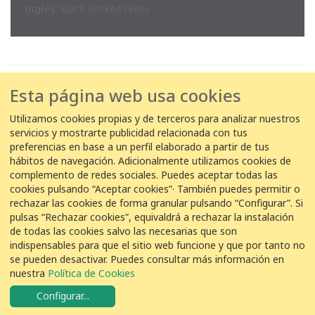
Inglés:
Black-necked Grebe
Esta página web usa cookies
¿En qué instalaciones Veolia se
observa
Zampullín Cuellinegro
?
Utilizamos cookies propias y de terceros para analizar nuestros
servicios y mostrarte publicidad relacionada con tus
preferencias en base a un perfil elaborado a partir de tus
hábitos de navegación. Adicionalmente utilizamos cookies de
EDAR
68
complemento de redes sociales. Puedes aceptar todas las
Cabezo
cookies pulsando “Aceptar cookies”· También puedes permitir o
Beaza
rechazar las cookies de forma granular pulsando “Configurar”. Si
pulsas “Rechazar cookies”, equivaldrá a rechazar la instalación
de todas las cookies salvo las necesarias que son
indispensables para que el sitio web funcione y que por tanto no
se pueden desactivar. Puedes consultar más información en
COLABORACIÓN
nuestra
Política de Cookies
Configurar
...