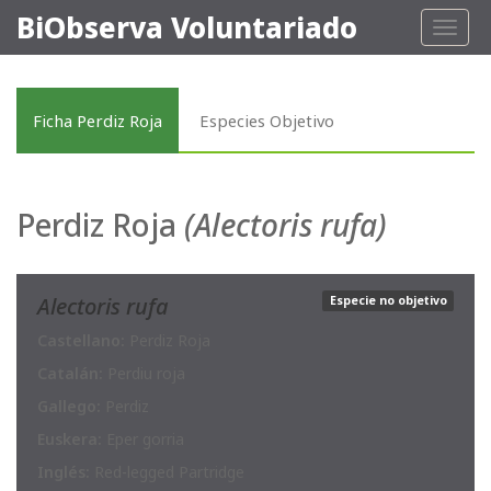
BiObserva Voluntariado
Toggl
naviga
Ficha Perdiz Roja
Especies Objetivo
Perdiz Roja
(Alectoris rufa)
Alectoris rufa
Especie no objetivo
Castellano:
Perdiz Roja
Catalán:
Perdiu roja
Gallego:
Perdiz
Euskera:
Eper gorria
Inglés:
Red-legged Partridge