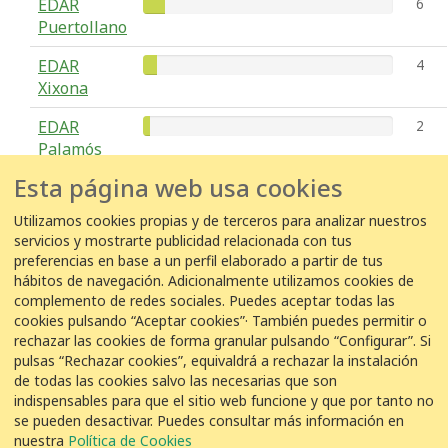
EDAR
6
Puertollano
EDAR
4
Xixona
EDAR
2
Palamós
Esta página web usa cookies
EDAR
1
Addaia
Utilizamos cookies propias y de terceros para analizar nuestros
servicios y mostrarte publicidad relacionada con tus
EDAR Sur
1
preferencias en base a un perfil elaborado a partir de tus
Oriental
hábitos de navegación. Adicionalmente utilizamos cookies de
complemento de redes sociales. Puedes aceptar todas las
EDAR
1
cookies pulsando “Aceptar cookies”· También puedes permitir o
Benidorm
rechazar las cookies de forma granular pulsando “Configurar”. Si
pulsas “Rechazar cookies”, equivaldrá a rechazar la instalación
de todas las cookies salvo las necesarias que son
indispensables para que el sitio web funcione y que por tanto no
se pueden desactivar. Puedes consultar más información en
COLABORACIÓN
nuestra
Política de Cookies