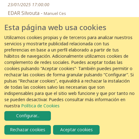
23/01/2025 17:00:00
EDAR Silvouta -
Manuel Ces
1
Garza Real
Ardea cinerea
Esta página web usa cookies
Utilizamos cookies propias y de terceros para analizar nuestros
servicios y mostrarte publicidad relacionada con tus
23/01/2025 16:05:00
preferencias en base a un perfil elaborado a partir de tus
EDAR El Tablero -
Antonio suárez
hábitos de navegación. Adicionalmente utilizamos cookies de
complemento de redes sociales. Puedes aceptar todas las
1
Garza Real
Ardea cinerea
cookies pulsando “Aceptar cookies”· También puedes permitir o
rechazar las cookies de forma granular pulsando “Configurar”. Si
pulsas “Rechazar cookies”, equivaldrá a rechazar la instalación
21 de enero de 2025
de todas las cookies salvo las necesarias que son
indispensables para que el sitio web funcione y que por tanto no
21/01/2025 15:45:00
se pueden desactivar. Puedes consultar más información en
nuestra
Política de Cookies
EDAR Olot -
Censo Olot
Configurar
...
1
Garza Real
Ardea cinerea
Rechazar cookies
Aceptar cookies