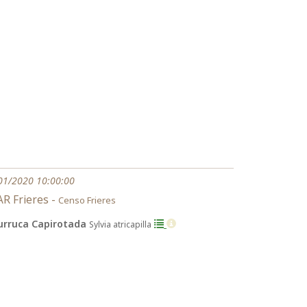
01/2020 10:00:00
R Frieres -
Censo Frieres
urruca Capirotada
Sylvia atricapilla