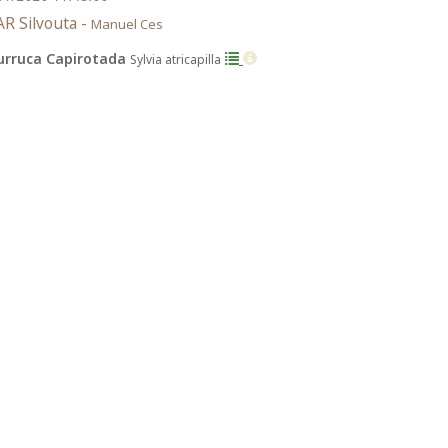
R Silvouta -
Manuel Ces
urruca Capirotada
Sylvia atricapilla