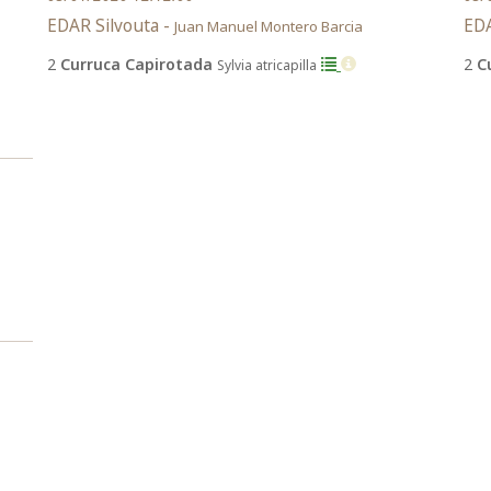
EDAR Silvouta -
EDA
Juan Manuel Montero Barcia
2
Curruca Capirotada
2
C
Sylvia atricapilla