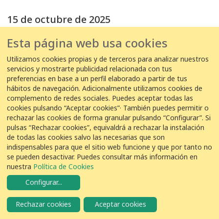
15 de octubre de 2025
15/10/2025 10:47:00
Esta página web usa cookies
EDAR Olot -
Juli Galí Cuenca
Utilizamos cookies propias y de terceros para analizar nuestros
servicios y mostrarte publicidad relacionada con tus
2
Colirrojo Tizón
Phoenicurus ochruros
preferencias en base a un perfil elaborado a partir de tus
hábitos de navegación. Adicionalmente utilizamos cookies de
complemento de redes sociales. Puedes aceptar todas las
15/10/2025 10:30:00
cookies pulsando “Aceptar cookies”· También puedes permitir o
rechazar las cookies de forma granular pulsando “Configurar”. Si
EDAR Olot -
Pep - EDAR Olot
pulsas “Rechazar cookies”, equivaldrá a rechazar la instalación
2
Colirrojo Tizón
Phoenicurus ochruros
de todas las cookies salvo las necesarias que son
indispensables para que el sitio web funcione y que por tanto no
se pueden desactivar. Puedes consultar más información en
14 de octubre de 2025
nuestra
Política de Cookies
Configurar
...
14/10/2025 09:30:00
EDAR Olot -
Juli Galí Cuenca
Rechazar cookies
Aceptar cookies
2
Colirrojo Tizón
Phoenicurus ochruros