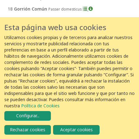
18
Gorrión Común
Passer domesticus
Esta página web usa cookies
17 de agosto de 2017
Utilizamos cookies propias y de terceros para analizar nuestros
17/08/2017 19:53:00
servicios y mostrarte publicidad relacionada con tus
EDAR Olot -
preferencias en base a un perfil elaborado a partir de tus
Carles farrés Torras
hábitos de navegación. Adicionalmente utilizamos cookies de
4
Gorrión Común
Passer domesticus
complemento de redes sociales. Puedes aceptar todas las
cookies pulsando “Aceptar cookies”· También puedes permitir o
rechazar las cookies de forma granular pulsando “Configurar”. Si
pulsas “Rechazar cookies”, equivaldrá a rechazar la instalación
17/08/2017 13:30:00
de todas las cookies salvo las necesarias que son
EDAR Baix Llobregat -
Dario Zurbrigg Baldi
indispensables para que el sitio web funcione y que por tanto no
se pueden desactivar. Puedes consultar más información en
18
Gorrión Común
Passer domesticus
nuestra
Política de Cookies
Configurar
...
17/08/2017 10:40:00
Rechazar cookies
Aceptar cookies
EDAR Olot -
Pep - EDAR Olot