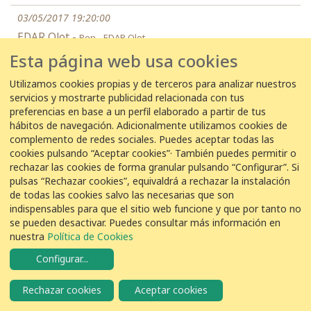
03/05/2017 19:20:00
EDAR Olot -
Pep - EDAR Olot
Esta página web usa cookies
6
Lavandera Blanca
Motacilla alba
Utilizamos cookies propias y de terceros para analizar nuestros
servicios y mostrarte publicidad relacionada con tus
preferencias en base a un perfil elaborado a partir de tus
03/05/2017 16:30:00
hábitos de navegación. Adicionalmente utilizamos cookies de
EDAR Sabadell Riu Ripoll -
Antonio Izquierdo Alsina
complemento de redes sociales. Puedes aceptar todas las
cookies pulsando “Aceptar cookies”· También puedes permitir o
4
Lavandera Blanca
Motacilla alba
rechazar las cookies de forma granular pulsando “Configurar”. Si
pulsas “Rechazar cookies”, equivaldrá a rechazar la instalación
de todas las cookies salvo las necesarias que son
03/05/2017 12:00:00
indispensables para que el sitio web funcione y que por tanto no
se pueden desactivar. Puedes consultar más información en
EDAR Baix Llobregat -
Dario Zurbrigg Baldi
nuestra
Política de Cookies
5
Lavandera Blanca
Motacilla alba
Configurar
...
Rechazar cookies
Aceptar cookies
03/05/2017 11:30:00