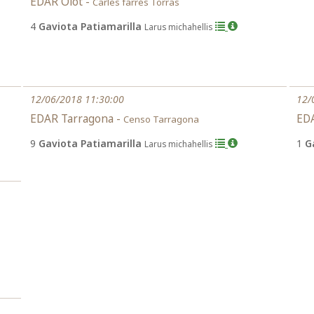
EDAR Olot -
Carles farrés Torras
4
Gaviota Patiamarilla
Larus michahellis
12/06/2018 11:30:00
12/
EDAR Tarragona -
EDA
Censo Tarragona
9
Gaviota Patiamarilla
1
G
Larus michahellis