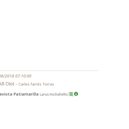
06/2018 07:10:00
R Olot -
Carles farrés Torras
aviota Patiamarilla
Larus michahellis