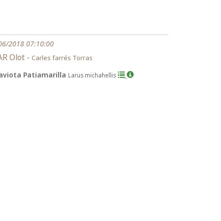
06/2018 07:10:00
R Olot -
Carles farrés Torras
aviota Patiamarilla
Larus michahellis