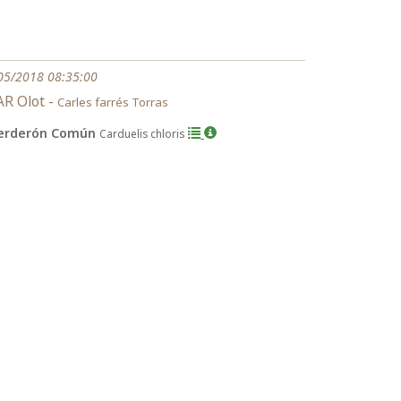
05/2018 08:35:00
R Olot -
Carles farrés Torras
erderón Común
Carduelis chloris