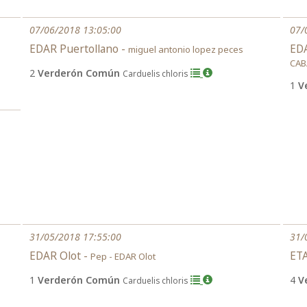
07/06/2018 13:05:00
07/
EDAR Puertollano -
EDA
miguel antonio lopez peces
CAB
2
Verderón Común
Carduelis chloris
1
V
31/05/2018 17:55:00
31/
EDAR Olot -
ETA
Pep - EDAR Olot
1
Verderón Común
4
V
Carduelis chloris