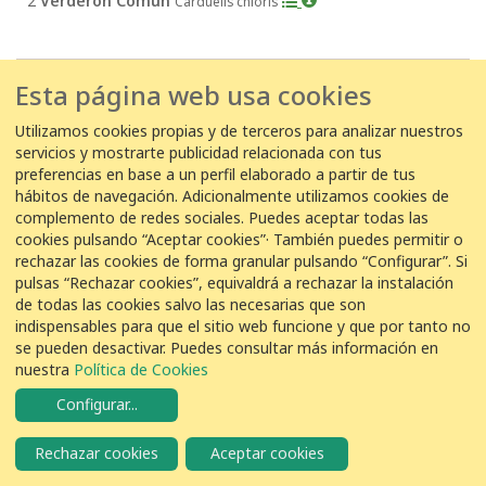
2
Verderón Común
Carduelis chloris
14/01/2019 14:45:00
Esta página web usa cookies
EDAR Olot -
Carles farrés Torras
Utilizamos cookies propias y de terceros para analizar nuestros
4
Verderón Común
Carduelis chloris
servicios y mostrarte publicidad relacionada con tus
preferencias en base a un perfil elaborado a partir de tus
hábitos de navegación. Adicionalmente utilizamos cookies de
6 de enero de 2019
complemento de redes sociales. Puedes aceptar todas las
cookies pulsando “Aceptar cookies”· También puedes permitir o
06/01/2019 16:15:00
rechazar las cookies de forma granular pulsando “Configurar”. Si
pulsas “Rechazar cookies”, equivaldrá a rechazar la instalación
EDAR Torrent -
Rafa Martínez Soria
de todas las cookies salvo las necesarias que son
indispensables para que el sitio web funcione y que por tanto no
6
Verderón Común
Carduelis chloris
se pueden desactivar. Puedes consultar más información en
nuestra
Política de Cookies
Configurar
...
06/01/2019 12:00:00
EDAR Puertollano -
miguel antonio lopez peces
Rechazar cookies
Aceptar cookies
3
Verderón Común
Carduelis chloris