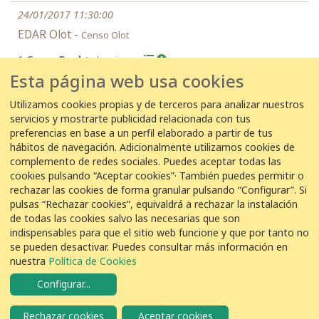
24/01/2017 11:30:00
EDAR Olot -
Censo Olot
1
Garza Real
Ardea cinerea
Esta página web usa cookies
Utilizamos cookies propias y de terceros para analizar nuestros
servicios y mostrarte publicidad relacionada con tus
←
1
2
3
...
35
36
37
preferencias en base a un perfil elaborado a partir de tus
hábitos de navegación. Adicionalmente utilizamos cookies de
complemento de redes sociales. Puedes aceptar todas las
Ítems por página
cookies pulsando “Aceptar cookies”· También puedes permitir o
rechazar las cookies de forma granular pulsando “Configurar”. Si
pulsas “Rechazar cookies”, equivaldrá a rechazar la instalación
de todas las cookies salvo las necesarias que son
indispensables para que el sitio web funcione y que por tanto no
se pueden desactivar. Puedes consultar más información en
COLABORACIÓN
nuestra
Política de Cookies
Configurar
...
Rechazar cookies
Aceptar cookies