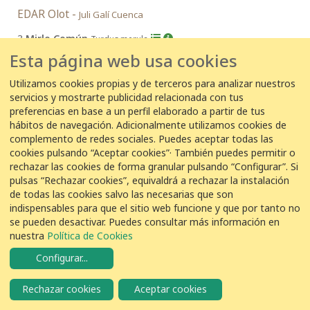
EDAR Olot -
Juli Galí Cuenca
3
Mirlo Común
Turdus merula
Esta página web usa cookies
Utilizamos cookies propias y de terceros para analizar nuestros
08/06/2026 10:00:00
servicios y mostrarte publicidad relacionada con tus
EDAR Ourense -
Antonio Gómez González
preferencias en base a un perfil elaborado a partir de tus
hábitos de navegación. Adicionalmente utilizamos cookies de
5
Mirlo Común
Turdus merula
complemento de redes sociales. Puedes aceptar todas las
cookies pulsando “Aceptar cookies”· También puedes permitir o
rechazar las cookies de forma granular pulsando “Configurar”. Si
pulsas “Rechazar cookies”, equivaldrá a rechazar la instalación
08/06/2026 09:31:00
de todas las cookies salvo las necesarias que son
EDAR Punta del Hidalgo -
Yeray alemán castañeira
indispensables para que el sitio web funcione y que por tanto no
se pueden desactivar. Puedes consultar más información en
2
Mirlo Común
Turdus merula
nuestra
Política de Cookies
Configurar
...
6 de junio de 2026
Rechazar cookies
Aceptar cookies
06/06/2026 09:00:00