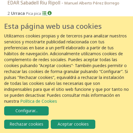
EDAR Sabadell Riu Ripoll -
Manuel Alberto Pérez Borrego
2
Urraca
Pica pica
Esta página web usa cookies
21/04/2017 12:00:00
Utilizamos cookies propias y de terceros para analizar nuestros
servicios y mostrarte publicidad relacionada con tus
EDAR Sabadell Riu Ripoll -
Juan Manuel Jiménez Cano
preferencias en base a un perfil elaborado a partir de tus
2
Urraca
hábitos de navegación. Adicionalmente utilizamos cookies de
Pica pica
complemento de redes sociales. Puedes aceptar todas las
cookies pulsando “Aceptar cookies”· También puedes permitir o
20 de abril de 2017
rechazar las cookies de forma granular pulsando “Configurar”. Si
pulsas “Rechazar cookies”, equivaldrá a rechazar la instalación
de todas las cookies salvo las necesarias que son
20/04/2017 18:30:00
indispensables para que el sitio web funcione y que por tanto no
EDAR Baix Llobregat -
Dario Zurbrigg Baldi
se pueden desactivar. Puedes consultar más información en
nuestra
Política de Cookies
4
Urraca
Pica pica
Configurar
...
Rechazar cookies
Aceptar cookies
20/04/2017 10:40:00
EDAR Sabadell Riu Ripoll -
Manuel Alberto Pérez Borrego