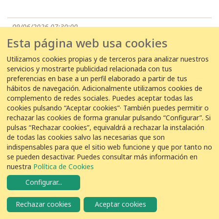
09/06/2026 07:30:00
Esta página web usa cookies
EDAR Montcada -
Amador cañete gomez
5
Gorrión Común
Passer domesticus
Utilizamos cookies propias y de terceros para analizar nuestros
servicios y mostrarte publicidad relacionada con tus
preferencias en base a un perfil elaborado a partir de tus
8 de junio de 2026
hábitos de navegación. Adicionalmente utilizamos cookies de
complemento de redes sociales. Puedes aceptar todas las
cookies pulsando “Aceptar cookies”· También puedes permitir o
08/06/2026 18:08:00
rechazar las cookies de forma granular pulsando “Configurar”. Si
EDAR Olot -
Juli Galí Cuenca
pulsas “Rechazar cookies”, equivaldrá a rechazar la instalación
de todas las cookies salvo las necesarias que son
16
Gorrión Común
Passer domesticus
indispensables para que el sitio web funcione y que por tanto no
se pueden desactivar. Puedes consultar más información en
nuestra
Política de Cookies
08/06/2026 10:00:00
Configurar
...
EDAR Ourense -
Antonio Gómez González
Rechazar cookies
Aceptar cookies
14
Gorrión Común
Passer domesticus