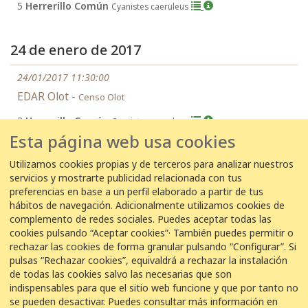
5
Herrerillo Común
Cyanistes caeruleus
24 de enero de 2017
24/01/2017 11:30:00
EDAR Olot -
Censo Olot
3
Herrerillo Común
Cyanistes caeruleus
Esta página web usa cookies
Utilizamos cookies propias y de terceros para analizar nuestros
servicios y mostrarte publicidad relacionada con tus
←
1
2
3
...
11
12
13
preferencias en base a un perfil elaborado a partir de tus
hábitos de navegación. Adicionalmente utilizamos cookies de
complemento de redes sociales. Puedes aceptar todas las
Ítems por página
cookies pulsando “Aceptar cookies”· También puedes permitir o
rechazar las cookies de forma granular pulsando “Configurar”. Si
pulsas “Rechazar cookies”, equivaldrá a rechazar la instalación
de todas las cookies salvo las necesarias que son
indispensables para que el sitio web funcione y que por tanto no
se pueden desactivar. Puedes consultar más información en
COLABORACIÓN