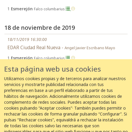
1
Esmerejón
Falco columbarius
18 de noviembre de 2019
18/11/2019 16:30:00
EDAR Ciudad Real Nueva -
Angel Javier Escribano Mayo
1
Esmerejón
Falco columbarius
Esta página web usa cookies
4 de diciembre de 2018
Utilizamos cookies propias y de terceros para analizar nuestros
servicios y mostrarte publicidad relacionada con tus
04/12/2018 09:30:00
preferencias en base a un perfil elaborado a partir de tus
hábitos de navegación. Adicionalmente utilizamos cookies de
ETAP Rancho El Feo -
Ángel Sanz Plaza
complemento de redes sociales. Puedes aceptar todas las
1
Esmerejón
Falco columbarius
cookies pulsando “Aceptar cookies”· También puedes permitir o
rechazar las cookies de forma granular pulsando “Configurar”. Si
pulsas “Rechazar cookies”, equivaldrá a rechazar la instalación
de todas las cookies salvo las necesarias que son
indispensables para que el sitio web funcione y que por tanto no