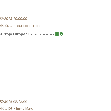
02/2018 10:00:00
R Zuia -
Raúl López Flores
etirrojo Europeo
Erithacus rubecula
02/2018 09:15:00
R Olot -
Imma March