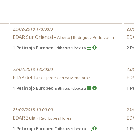
23/02/2018 17:00:00
23/
EDAR Sur Oriental -
EDA
Alberto J Rodríguez Pedrazuela
1
Petirrojo Europeo
2
P
Erithacus rubecula
23/02/2018 13:20:00
23/
ETAP del Tajo -
EDA
Jorge Correa Mendioroz
1
Petirrojo Europeo
1
P
Erithacus rubecula
23/02/2018 10:00:00
23/
EDAR Zuia -
EDA
Raúl López Flores
1
Petirrojo Europeo
1
P
Erithacus rubecula