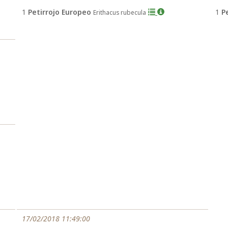
1
Petirrojo Europeo
1
P
Erithacus rubecula
17/02/2018 11:49:00