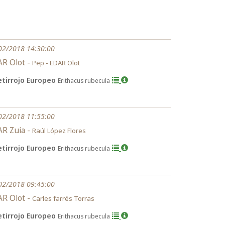
02/2018 14:30:00
R Olot -
Pep - EDAR Olot
etirrojo Europeo
Erithacus rubecula
02/2018 11:55:00
R Zuia -
Raúl López Flores
etirrojo Europeo
Erithacus rubecula
02/2018 09:45:00
R Olot -
Carles farrés Torras
etirrojo Europeo
Erithacus rubecula