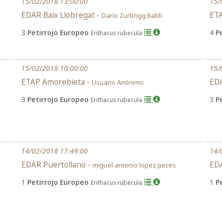
15/02/2018 13:00:00
15/
EDAR Baix Llobregat -
ET
Dario Zurbrigg Baldi
3
Petirrojo Europeo
4
P
Erithacus rubecula
15/02/2018 10:00:00
15/
ETAP Amorebieta -
ED
Usuario Anónimo
3
Petirrojo Europeo
3
P
Erithacus rubecula
14/02/2018 17:49:00
14/
EDAR Puertollano -
EDA
miguel antonio lopez peces
1
Petirrojo Europeo
1
P
Erithacus rubecula