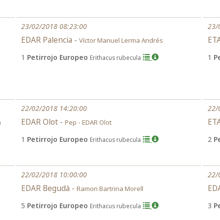
23/02/2018 08:23:00
23/
EDAR Palencia -
ETA
Víctor Manuel Lerma Andrés
1
Petirrojo Europeo
1
P
Erithacus rubecula
22/02/2018 14:20:00
22/
EDAR Olot -
ETA
a
Pep - EDAR Olot
1
Petirrojo Europeo
2
P
Erithacus rubecula
22/02/2018 10:00:00
22/
EDAR Begudà -
EDA
Ramon Bartrina Morell
5
Petirrojo Europeo
3
P
Erithacus rubecula