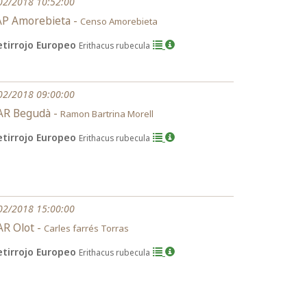
02/2018 10:52:00
AP Amorebieta -
Censo Amorebieta
etirrojo Europeo
Erithacus rubecula
02/2018 09:00:00
AR Begudà -
Ramon Bartrina Morell
etirrojo Europeo
Erithacus rubecula
02/2018 15:00:00
R Olot -
Carles farrés Torras
etirrojo Europeo
Erithacus rubecula