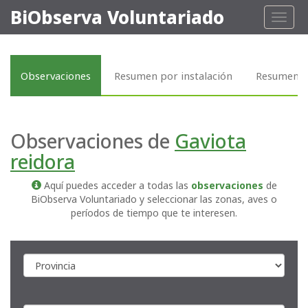
BiObserva Voluntariado
Toggl
naviga
Observaciones
Resumen por instalación
Resumen p
Observaciones de
Gaviota
reidora
Aquí puedes acceder a todas las
observaciones
de
BiObserva Voluntariado y seleccionar las zonas, aves o
períodos de tiempo que te interesen.