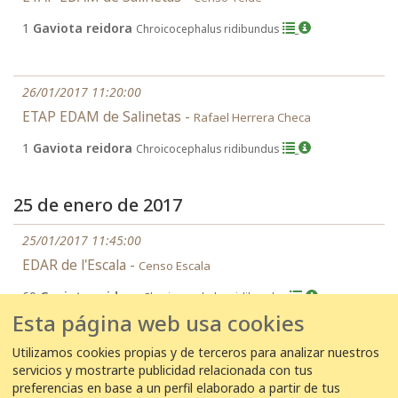
1
Gaviota reidora
Chroicocephalus ridibundus
26/01/2017 11:20:00
ETAP EDAM de Salinetas -
Rafael Herrera Checa
1
Gaviota reidora
Chroicocephalus ridibundus
25 de enero de 2017
25/01/2017 11:45:00
EDAR de l'Escala -
Censo Escala
60
Gaviota reidora
Chroicocephalus ridibundus
Esta página web usa cookies
Utilizamos cookies propias y de terceros para analizar nuestros
servicios y mostrarte publicidad relacionada con tus
←
1
2
3
...
42
43
44
preferencias en base a un perfil elaborado a partir de tus