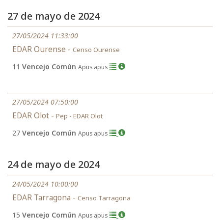
27 de mayo de 2024
27/05/2024 11:33:00
EDAR Ourense -
Censo Ourense
11
Vencejo Común
Apus apus
27/05/2024 07:50:00
EDAR Olot -
Pep - EDAR Olot
27
Vencejo Común
Apus apus
24 de mayo de 2024
24/05/2024 10:00:00
EDAR Tarragona -
Censo Tarragona
15
Vencejo Común
Apus apus