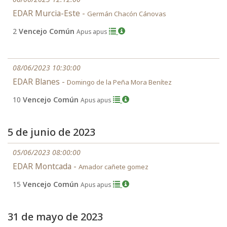
EDAR Murcia-Este -
Germán Chacón Cánovas
2
Vencejo Común
Apus apus
08/06/2023 10:30:00
EDAR Blanes -
Domingo de la Peña Mora Benítez
10
Vencejo Común
Apus apus
5 de junio de 2023
05/06/2023 08:00:00
EDAR Montcada -
Amador cañete gomez
15
Vencejo Común
Apus apus
31 de mayo de 2023