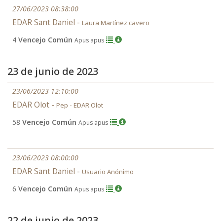
27/06/2023 08:38:00
EDAR Sant Daniel -
Laura Martínez cavero
4
Vencejo Común
Apus apus
23 de junio de 2023
23/06/2023 12:10:00
EDAR Olot -
Pep - EDAR Olot
58
Vencejo Común
Apus apus
23/06/2023 08:00:00
EDAR Sant Daniel -
Usuario Anónimo
6
Vencejo Común
Apus apus
22 de junio de 2023