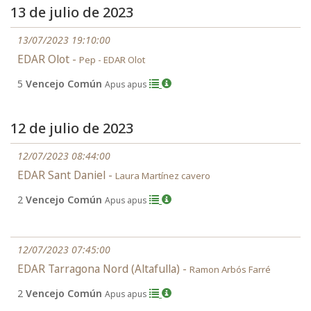
13 de julio de 2023
13/07/2023 19:10:00
EDAR Olot -
Pep - EDAR Olot
5
Vencejo Común
Apus apus
12 de julio de 2023
12/07/2023 08:44:00
EDAR Sant Daniel -
Laura Martínez cavero
2
Vencejo Común
Apus apus
12/07/2023 07:45:00
EDAR Tarragona Nord (Altafulla) -
Ramon Arbós Farré
2
Vencejo Común
Apus apus