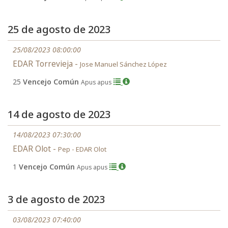
25 de agosto de 2023
25/08/2023 08:00:00
EDAR Torrevieja -
Jose Manuel Sánchez López
25
Vencejo Común
Apus apus
14 de agosto de 2023
14/08/2023 07:30:00
EDAR Olot -
Pep - EDAR Olot
1
Vencejo Común
Apus apus
3 de agosto de 2023
03/08/2023 07:40:00