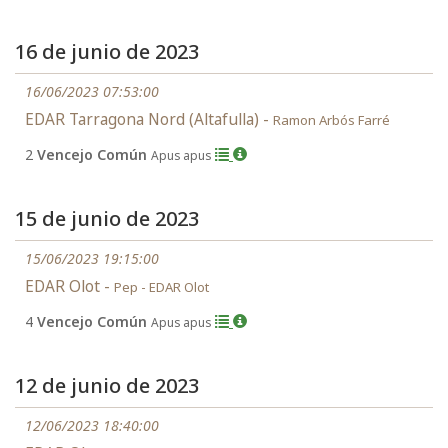
16 de junio de 2023
16/06/2023 07:53:00
EDAR Tarragona Nord (Altafulla) -
Ramon Arbós Farré
2
Vencejo Común
Apus apus
15 de junio de 2023
15/06/2023 19:15:00
EDAR Olot -
Pep - EDAR Olot
4
Vencejo Común
Apus apus
12 de junio de 2023
12/06/2023 18:40:00