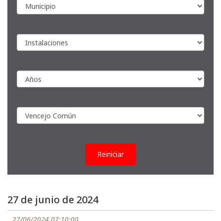
Reiniciar
27 de junio de 2024
27/06/2024 07:10:00