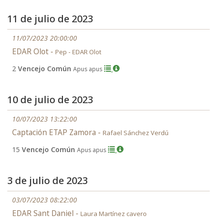
11 de julio de 2023
11/07/2023 20:00:00
EDAR Olot -
Pep - EDAR Olot
2
Vencejo Común
Apus apus
10 de julio de 2023
10/07/2023 13:22:00
Captación ETAP Zamora -
Rafael Sánchez Verdú
15
Vencejo Común
Apus apus
3 de julio de 2023
03/07/2023 08:22:00
EDAR Sant Daniel -
Laura Martínez cavero