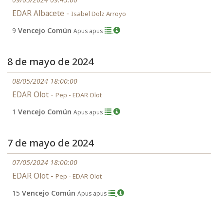
EDAR Albacete -
Isabel Dolz Arroyo
9
Vencejo Común
Apus apus
8 de mayo de 2024
08/05/2024 18:00:00
EDAR Olot -
Pep - EDAR Olot
1
Vencejo Común
Apus apus
7 de mayo de 2024
07/05/2024 18:00:00
EDAR Olot -
Pep - EDAR Olot
15
Vencejo Común
Apus apus