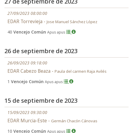
27 de septiembre de 2023
27/09/2023 08:00:00
EDAR Torrevieja -
Jose Manuel Sánchez López
40
Vencejo Común
Apus apus
26 de septiembre de 2023
26/09/2023 09:18:00
EDAR Cabezo Beaza -
Paula del carmen Raja Avilés
1
Vencejo Común
Apus apus
15 de septiembre de 2023
15/09/2023 09:30:00
EDAR Murcia-Este -
Germán Chacón Cánovas
10
Vencejo Común
Apus apus