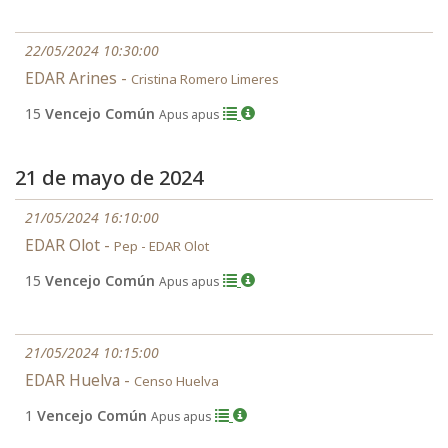
22/05/2024 10:30:00
EDAR Arines -
Cristina Romero Limeres
15
Vencejo Común
Apus apus
21 de mayo de 2024
21/05/2024 16:10:00
EDAR Olot -
Pep - EDAR Olot
15
Vencejo Común
Apus apus
21/05/2024 10:15:00
EDAR Huelva -
Censo Huelva
1
Vencejo Común
Apus apus