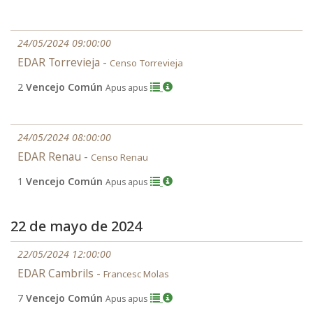
24/05/2024 09:00:00
EDAR Torrevieja -
Censo Torrevieja
2
Vencejo Común
Apus apus
24/05/2024 08:00:00
EDAR Renau -
Censo Renau
1
Vencejo Común
Apus apus
22 de mayo de 2024
22/05/2024 12:00:00
EDAR Cambrils -
Francesc Molas
7
Vencejo Común
Apus apus