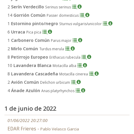
2
Serín Verdecillo
Serinus serinus
14
Gorrión Común
Passer domesticus
1
Estornino pinto/negro
Sturnus vulgaris/unicolor
6
Urraca
Pica pica
1
Carbonero Común
Parus major
2
Mirlo Común
Turdus merula
8
Petirrojo Europeo
Erithacus rubecula
10
Lavandera Blanca
Motacilla alba
8
Lavandera Cascadeña
Motacilla cinerea
2
Avión Común
Delichon urbicum
4
Ánade Azulón
Anas platyrhynchos
1 de junio de 2022
01/06/2022 20:27:00
EDAR Frieres -
Pablo Velasco Garcia