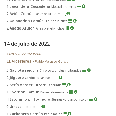
1
Lavandera Cascadeña
Motacilla cinerea
2
Avión Común
Delichon urbicum
2
Golondrina Común
Hirundo rustica
2
Ánade Azulón
Anas platyrhynchos
14 de julio de 2022
14/07/2022 06:35:00
EDAR Frieres -
Pablo Velasco Garcia
5
Gaviota reidora
Chroicocephalus ridibundus
2
Jilguero
Carduelis carduelis
2
Serín Verdecillo
Serinus serinus
13
Gorrión Común
Passer domesticus
4
Estornino pinto/negro
Sturnus vulgaris/unicolor
9
Urraca
Pica pica
1
Carbonero Común
Parus major