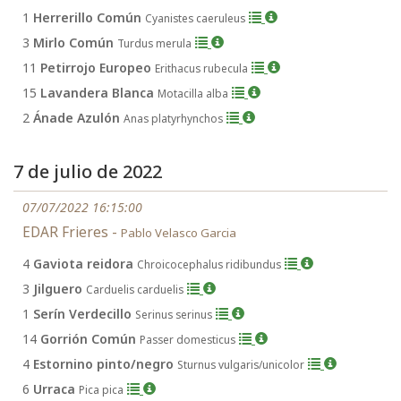
1
Herrerillo Común
Cyanistes caeruleus
3
Mirlo Común
Turdus merula
11
Petirrojo Europeo
Erithacus rubecula
15
Lavandera Blanca
Motacilla alba
2
Ánade Azulón
Anas platyrhynchos
7 de julio de 2022
07/07/2022 16:15:00
EDAR Frieres -
Pablo Velasco Garcia
4
Gaviota reidora
Chroicocephalus ridibundus
3
Jilguero
Carduelis carduelis
1
Serín Verdecillo
Serinus serinus
14
Gorrión Común
Passer domesticus
4
Estornino pinto/negro
Sturnus vulgaris/unicolor
6
Urraca
Pica pica