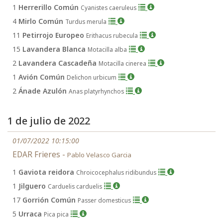
1
Herrerillo Común
Cyanistes caeruleus
4
Mirlo Común
Turdus merula
11
Petirrojo Europeo
Erithacus rubecula
15
Lavandera Blanca
Motacilla alba
2
Lavandera Cascadeña
Motacilla cinerea
1
Avión Común
Delichon urbicum
2
Ánade Azulón
Anas platyrhynchos
1 de julio de 2022
01/07/2022 10:15:00
EDAR Frieres -
Pablo Velasco Garcia
1
Gaviota reidora
Chroicocephalus ridibundus
1
Jilguero
Carduelis carduelis
17
Gorrión Común
Passer domesticus
5
Urraca
Pica pica