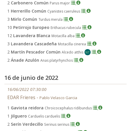
2
Carbonero Común
Parus major
1
Herrerillo Común
Cyanistes caeruleus
3
Mirlo Común
Turdus merula
10
Petirrojo Europeo
Erithacus rubecula
12
Lavandera Blanca
Motacilla alba
3
Lavandera Cascadeña
Motacilla cinerea
2
Martín Pescador Común
Alcedo atthis
NT
2
Ánade Azulón
Anas platyrhynchos
16 de junio de 2022
16/06/2022 07:30:00
EDAR Frieres -
Pablo Velasco Garcia
1
Gaviota reidora
Chroicocephalus ridibundus
1
Jilguero
Carduelis carduelis
2
Serín Verdecillo
Serinus serinus