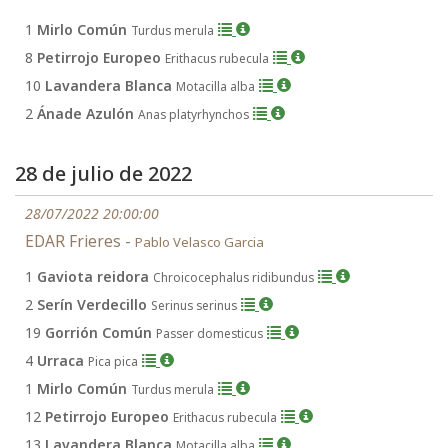
1
Mirlo Común
Turdus merula
8
Petirrojo Europeo
Erithacus rubecula
10
Lavandera Blanca
Motacilla alba
2
Ánade Azulón
Anas platyrhynchos
28 de julio de 2022
28/07/2022 20:00:00
EDAR Frieres -
Pablo Velasco Garcia
1
Gaviota reidora
Chroicocephalus ridibundus
2
Serín Verdecillo
Serinus serinus
19
Gorrión Común
Passer domesticus
4
Urraca
Pica pica
1
Mirlo Común
Turdus merula
12
Petirrojo Europeo
Erithacus rubecula
13
Lavandera Blanca
Motacilla alba