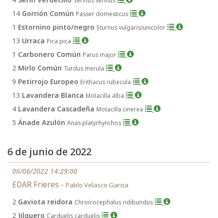
Serinus serinus
14
Gorrión Común
Passer domesticus
1
Estornino pinto/negro
Sturnus vulgaris/unicolor
13
Urraca
Pica pica
1
Carbonero Común
Parus major
2
Mirlo Común
Turdus merula
9
Petirrojo Europeo
Erithacus rubecula
13
Lavandera Blanca
Motacilla alba
4
Lavandera Cascadeña
Motacilla cinerea
5
Ánade Azulón
Anas platyrhynchos
6 de junio de 2022
06/06/2022 14:29:00
EDAR Frieres -
Pablo Velasco Garcia
2
Gaviota reidora
Chroicocephalus ridibundus
2
Jilguero
Carduelis carduelis