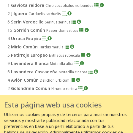
1
Gaviota reidora
Chroicocephalus ridibundus
2
Jilguero
Carduelis carduelis
6
Serín Verdecillo
Serinus serinus
15
Gorrión Común
Passer domesticus
4
Urraca
Pica pica
2
Mirlo Común
Turdus merula
5
Petirrojo Europeo
Erithacus rubecula
9
Lavandera Blanca
Motacilla alba
6
Lavandera Cascadeña
Motacilla cinerea
4
Avión Común
Delichon urbicum
2
Golondrina Común
Hirundo rustica
Esta página web usa cookies
←
1
2
3
...
39
40
41
42
43
...
46
Utilizamos cookies propias y de terceros para analizar nuestros
servicios y mostrarte publicidad relacionada con tus
47
48
→
preferencias en base a un perfil elaborado a partir de tus
hábitos de navegación. Adicionalmente utilizamos cookies de