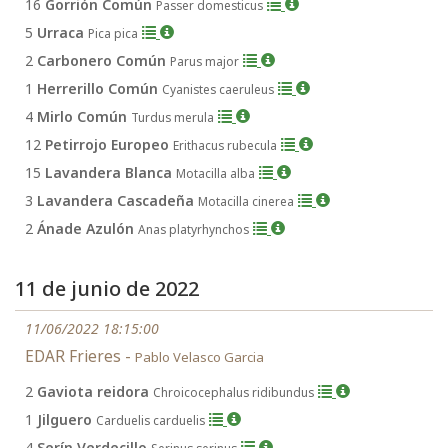
16
Gorrión Común
Passer domesticus
5
Urraca
Pica pica
2
Carbonero Común
Parus major
1
Herrerillo Común
Cyanistes caeruleus
4
Mirlo Común
Turdus merula
12
Petirrojo Europeo
Erithacus rubecula
15
Lavandera Blanca
Motacilla alba
3
Lavandera Cascadeña
Motacilla cinerea
2
Ánade Azulón
Anas platyrhynchos
11 de junio de 2022
11/06/2022 18:15:00
EDAR Frieres -
Pablo Velasco Garcia
2
Gaviota reidora
Chroicocephalus ridibundus
1
Jilguero
Carduelis carduelis
4
Serín Verdecillo