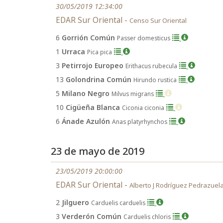
30/05/2019 12:34:00
EDAR Sur Oriental -
Censo Sur Oriental
6
Gorrión Común
Passer domesticus
1
Urraca
Pica pica
3
Petirrojo Europeo
Erithacus rubecula
13
Golondrina Común
Hirundo rustica
5
Milano Negro
Milvus migrans
10
Cigüeña Blanca
Ciconia ciconia
6
Ánade Azulón
Anas platyrhynchos
23 de mayo de 2019
23/05/2019 20:00:00
EDAR Sur Oriental -
Alberto J Rodríguez Pedrazuel
2
Jilguero
Carduelis carduelis
3
Verderón Común
Carduelis chloris