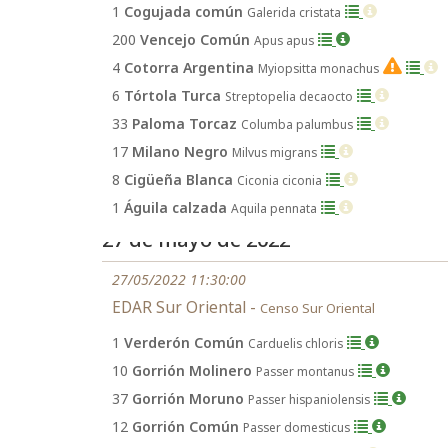
1
Cogujada común
Galerida cristata
200
Vencejo Común
Apus apus
4
Cotorra Argentina
Myiopsitta monachus
EX
6
Tórtola Turca
Streptopelia decaocto
33
Paloma Torcaz
Columba palumbus
17
Milano Negro
Milvus migrans
8
Cigüeña Blanca
Ciconia ciconia
1
Águila calzada
Aquila pennata
27 de mayo de 2022
27/05/2022 11:30:00
EDAR Sur Oriental -
Censo Sur Oriental
1
Verderón Común
Carduelis chloris
10
Gorrión Molinero
Passer montanus
37
Gorrión Moruno
Passer hispaniolensis
12
Gorrión Común
Passer domesticus