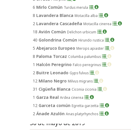
6
Mirlo Común
Turdus merula
8
Lavandera Blanca
Motacilla alba
2
Lavandera Cascadeña
Motacilla cinerea
18
Avión Común
Delichon urbicum
40
Golondrina Común
Hirundo rustica
5
Abejaruco Europeo
Merops apiaster
8
Paloma Torcaz
Columba palumbus
1
Halcón Peregrino
Falco peregrinus
2
Buitre Leonado
Gyps fulvus
12
Milano Negro
Milvus migrans
31
Cigüeña Blanca
Ciconia ciconia
1
Garza Real
Ardea cinerea
12
Garceta común
Egretta garzetta
2
Ánade Azulón
Anas platyrhynchos
30 de mayo de 2019