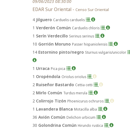
09/06/2023 08:30:00
EDAR Sur Oriental -
Censo Sur Oriental
4
Jilguero
Carduelis carduelis
1
Verderón Común
Carduelis chloris
1
Serín Verdecillo
Serinus serinus
10
Gorrión Moruno
Passer hispaniolensis
14
Estornino pinto/negro
Sturnus vulgaris/unicolor
1
Urraca
Pica pica
1
Oropéndola
Oriolus oriolus
2
Ruiseñor Bastardo
Cettia cetti
2
Mirlo Común
Turdus merula
2
Colirrojo Tizón
Phoenicurus ochruros
1
Lavandera Blanca
Motacilla alba
36
Avión Común
Delichon urbicum
30
Golondrina Común
Hirundo rustica