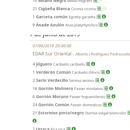
10
Milano Negro
Milvus migrans
21
Cigüeña Blanca
Ciconia ciconia
1
Garceta común
Egretta garzetta
9
Ánade Azulón
Anas platyrhynchos
7 de junio de 2019
07/06/2019 20:00:00
EDAR Sur Oriental -
Alberto J Rodríguez Pedrazuel
4
Jilguero
Carduelis carduelis
1
Verderón Común
Carduelis chloris
2
Serín Verdecillo
Serinus serinus
16
Gorrión Molinero
Passer montanus
6
Gorrión Moruno
Passer hispaniolensis
24
Gorrión Común
Passer domesticus
21
Estornino pinto/negro
Sturnus vulgaris/unicolor
2
Urraca
Pica pica