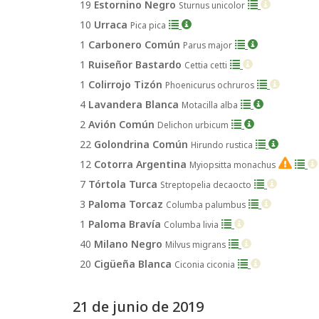
19
Estornino Negro
Sturnus unicolor
10
Urraca
Pica pica
1
Carbonero Común
Parus major
1
Ruiseñor Bastardo
Cettia cetti
1
Colirrojo Tizón
Phoenicurus ochruros
4
Lavandera Blanca
Motacilla alba
2
Avión Común
Delichon urbicum
22
Golondrina Común
Hirundo rustica
12
Cotorra Argentina
Myiopsitta monachus
EX
7
Tórtola Turca
Streptopelia decaocto
3
Paloma Torcaz
Columba palumbus
1
Paloma Bravía
Columba livia
40
Milano Negro
Milvus migrans
20
Cigüeña Blanca
Ciconia ciconia
21 de junio de 2019