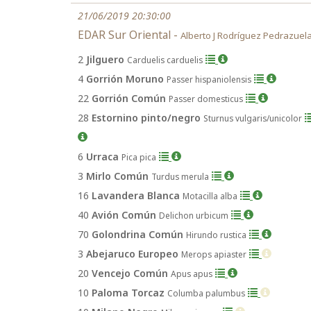
21/06/2019 20:30:00
EDAR Sur Oriental -
Alberto J Rodríguez Pedrazuel
2
Jilguero
Carduelis carduelis
4
Gorrión Moruno
Passer hispaniolensis
22
Gorrión Común
Passer domesticus
28
Estornino pinto/negro
Sturnus vulgaris/unicolor
6
Urraca
Pica pica
3
Mirlo Común
Turdus merula
16
Lavandera Blanca
Motacilla alba
40
Avión Común
Delichon urbicum
70
Golondrina Común
Hirundo rustica
3
Abejaruco Europeo
Merops apiaster
20
Vencejo Común
Apus apus
10
Paloma Torcaz
Columba palumbus