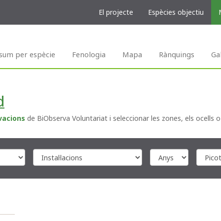
El projecte
Espècies objectiu
sum per espècie
Fenologia
Mapa
Rànquings
Ga
d
vacions
de BiObserva Voluntariat i seleccionar les zones, els ocells o