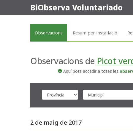
BiObserva Voluntariado
Observacions
Resum per instal·lació
Re
Observacions de
Picot ver
Aquí pots accedir a totes les
obser
2 de maig de 2017