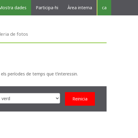
Mostra dades
Participa-hi
Àrea interna
ca
leria de fotos
 els períodes de temps que t’interessin.
Reinicia