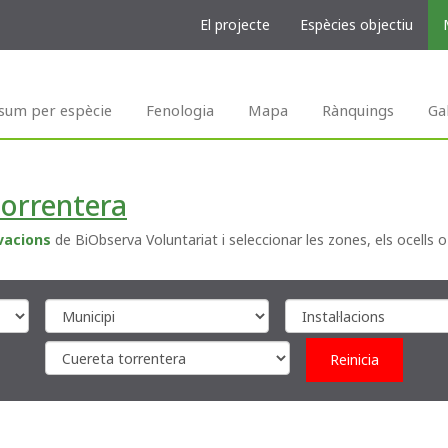
El projecte
Espècies objectiu
sum per espècie
Fenologia
Mapa
Rànquings
Ga
torrentera
vacions
de BiObserva Voluntariat i seleccionar les zones, els ocells o
Reinicia