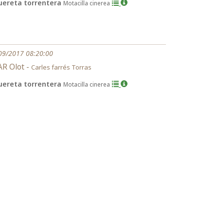
uereta torrentera
Motacilla cinerea
09/2017 08:20:00
R Olot -
Carles farrés Torras
uereta torrentera
Motacilla cinerea