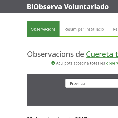
BiObserva Voluntariado
Observacions
Resum per instal·lació
Re
Observacions de
Cuereta 
Aquí pots accedir a totes les
obser