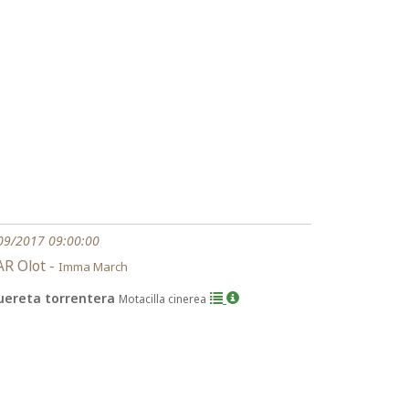
09/2017 09:00:00
R Olot -
Imma March
uereta torrentera
Motacilla cinerea