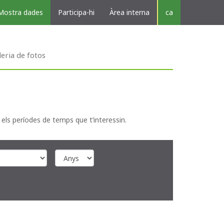
Mostra dades
Participa-hi
Àrea interna
ca
leria de fotos
 els períodes de temps que t’interessin.