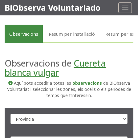
BiObserva Voluntariado
Toggl
naviga
Observacions
Resum per instal·lació
Resum per esp
Observacions de
Cuereta
blanca vulgar
Aquí pots accedir a totes les
observacions
de BiObserva
Voluntariat i seleccionar les zones, els ocells o els períodes de
temps que t’interessin.