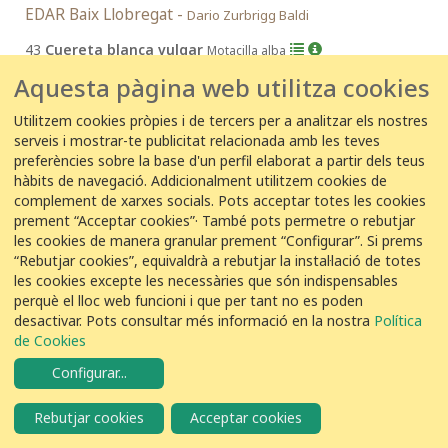
EDAR Baix Llobregat -
Dario Zurbrigg Baldi
43
Cuereta blanca vulgar
Motacilla alba
Aquesta pàgina web utilitza cookies
Utilitzem cookies pròpies i de tercers per a analitzar els nostres
19/12/2017 15:00:00
serveis i mostrar-te publicitat relacionada amb les teves
EDAR Olot -
Carles farrés Torras
preferències sobre la base d'un perfil elaborat a partir dels teus
hàbits de navegació. Addicionalment utilitzem cookies de
10
Cuereta blanca vulgar
Motacilla alba
complement de xarxes socials. Pots acceptar totes les cookies
prement “Acceptar cookies”· També pots permetre o rebutjar
les cookies de manera granular prement “Configurar”. Si prems
19/12/2017 13:00:00
“Rebutjar cookies”, equivaldrà a rebutjar la instal·lació de totes
les cookies excepte les necessàries que són indispensables
EDAR Olot -
Pep - EDAR Olot
perquè el lloc web funcioni i que per tant no es poden
9
Cuereta blanca vulgar
desactivar. Pots consultar més informació en la nostra
Política
Motacilla alba
de Cookies
Configurar
...
19/12/2017 12:50:00
Rebutjar cookies
Acceptar cookies
EDAR Blanes -
Juan Rodríguez Pueyo