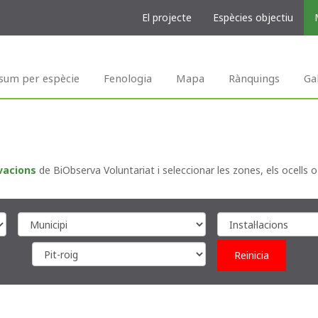
El projecte
Espècies objectiu
sum per espècie
Fenologia
Mapa
Rànquings
Ga
vacions
de BiObserva Voluntariat i seleccionar les zones, els ocells o
Reinicia