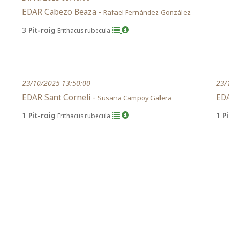
EDAR Cabezo Beaza -
Rafael Fernández González
3
Pit-roig
Erithacus rubecula
23/10/2025 13:50:00
23/
EDAR Sant Corneli -
EDA
Susana Campoy Galera
1
Pit-roig
1
P
Erithacus rubecula