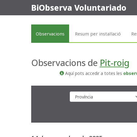
BiObserva Voluntariado
Observacions
Resum per instal·lació
Re
Observacions de
Pit-roig
Aquí pots accedir a totes les
obser