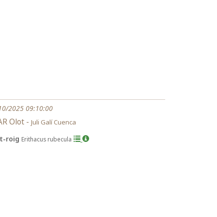
10/2025 09:10:00
R Olot -
Juli Galí Cuenca
it-roig
Erithacus rubecula