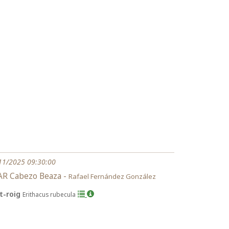
11/2025 09:30:00
AR Cabezo Beaza -
Rafael Fernández González
it-roig
Erithacus rubecula