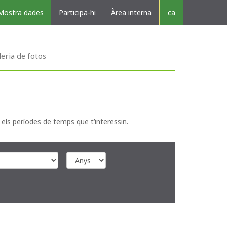
Mostra dades
Participa-hi
Àrea interna
ca
leria de fotos
 els períodes de temps que t’interessin.