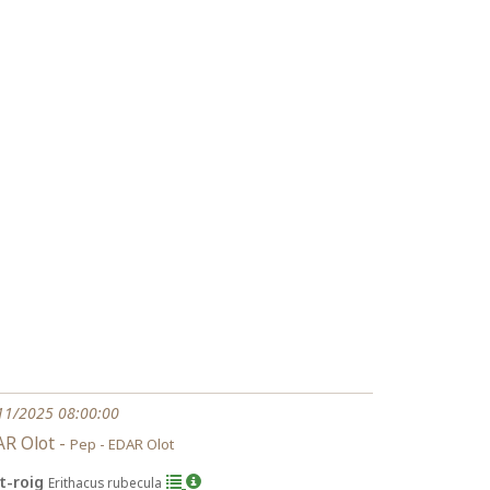
11/2025 08:00:00
R Olot -
Pep - EDAR Olot
it-roig
Erithacus rubecula