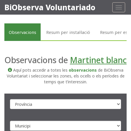
BiObserva Voluntariado
Toggl
naviga
Observacions
Resum per instal·lació
Resum per esp
Observacions de
Martinet blanc
Aquí pots accedir a totes les
observacions
de BiObserva
Voluntariat i seleccionar les zones, els ocells o els períodes de
temps que t’interessin.