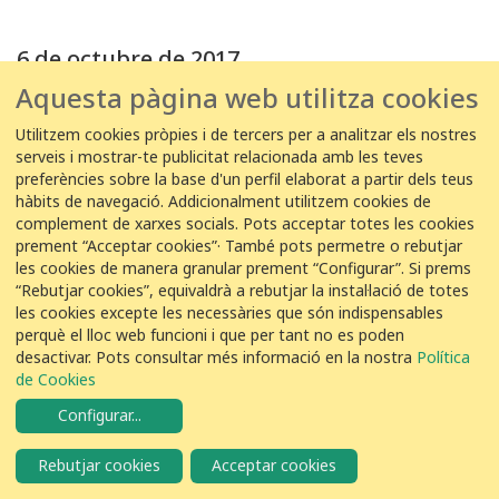
6 de octubre de 2017
Aquesta pàgina web utilitza cookies
06/10/2017 18:00:00
ETAP Sant Joan Despí -
Utilitzem cookies pròpies i de tercers per a analitzar els nostres
Toni Duarte Rodriguez
serveis i mostrar-te publicitat relacionada amb les teves
1
Martinet blanc
Egretta garzetta
preferències sobre la base d'un perfil elaborat a partir dels teus
hàbits de navegació. Addicionalment utilitzem cookies de
complement de xarxes socials. Pots acceptar totes les cookies
prement “Acceptar cookies”· També pots permetre o rebutjar
06/10/2017 12:45:00
les cookies de manera granular prement “Configurar”. Si prems
ETAP Sant Joan Despí -
Sergi Conde Lázaro
“Rebutjar cookies”, equivaldrà a rebutjar la instal·lació de totes
les cookies excepte les necessàries que són indispensables
1
Martinet blanc
Egretta garzetta
perquè el lloc web funcioni i que per tant no es poden
desactivar. Pots consultar més informació en la nostra
Política
de Cookies
5 de octubre de 2017
Configurar
...
05/10/2017 10:29:00
Rebutjar cookies
Acceptar cookies
EDAR Baix Llobregat -
Dario Zurbrigg Baldi