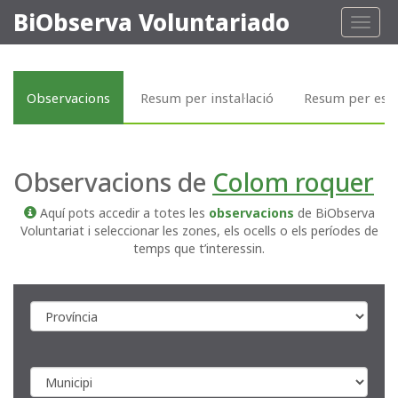
BiObserva Voluntariado
Toggl
naviga
Observacions
Resum per instal·lació
Resum per esp
Observacions de
Colom roquer
Aquí pots accedir a totes les
observacions
de BiObserva
Voluntariat i seleccionar les zones, els ocells o els períodes de
temps que t’interessin.