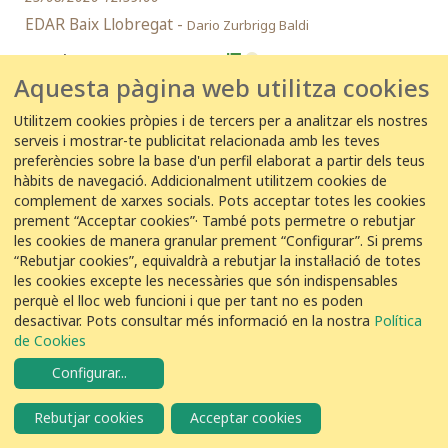
EDAR Baix Llobregat -
Dario Zurbrigg Baldi
21
Colom roquer
Columba livia
Aquesta pàgina web utilitza cookies
24 de agost de 2020
Utilitzem cookies pròpies i de tercers per a analitzar els nostres
serveis i mostrar-te publicitat relacionada amb les teves
preferències sobre la base d'un perfil elaborat a partir dels teus
24/08/2020 12:55:00
hàbits de navegació. Addicionalment utilitzem cookies de
EDAR Baix Llobregat -
Dario Zurbrigg Baldi
complement de xarxes socials. Pots acceptar totes les cookies
prement “Acceptar cookies”· També pots permetre o rebutjar
18
Colom roquer
Columba livia
les cookies de manera granular prement “Configurar”. Si prems
“Rebutjar cookies”, equivaldrà a rebutjar la instal·lació de totes
les cookies excepte les necessàries que són indispensables
19 de agost de 2020
perquè el lloc web funcioni i que per tant no es poden
desactivar. Pots consultar més informació en la nostra
Política
19/08/2020 08:35:00
de Cookies
EDAR Tarragona -
Ramon Arbós Farré
Configurar
...
60
Colom roquer
Columba livia
Rebutjar cookies
Acceptar cookies