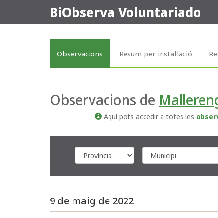
BiObserva Voluntariado
Observacions
Resum per instal·lació
Re
Observacions de
Malleren
Aquí pots accedir a totes les
obser
9 de maig de 2022