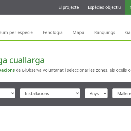
El projecte
Espècies objectiu
sum per espècie
Fenologia
Mapa
Rànquings
Ga
ga cuallarga
vacions
de BiObserva Voluntariat i seleccionar les zones, els ocells o