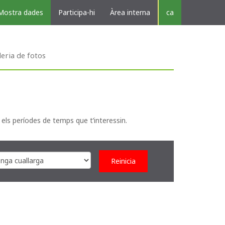
Mostra dades
Participa-hi
Àrea interna
ca
leria de fotos
 els períodes de temps que t’interessin.
Reinicia